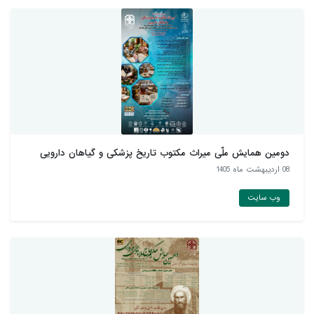
دومین همایش ملّی میراث مکتوب تاریخ پزشکی و گیاهان دارويی
08 ارديبهشت ماه 1405
وب سایت