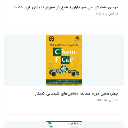
دومين همايش ملي سربداران (تشيع در سبزوار تا پايان قرن هشت...
25 آبان ماه 1402
چهاردهمین دوره مسابقه ماشین‌های شیمیایی کمیکار
10 آبان ماه 1402