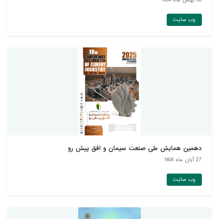
09 بهمن ماه 1404
وب سایت
دهمین همايش ملی صنعت سيمان و افق پيش رو
27 آبان ماه 1404
وب سایت