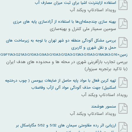
استفاده ازاینترنت اشیا برای ثبت میزان مصارف آب
رویداد استادتاپ ویکند آب
بهینه سازی چندجمله‌ای‌ها با استفاده از آزادسازی پایه های مرزی
سومین سمینار ملی کنترل و بهینه‌سازی
بررسی مشکل آلودگی منطقه دو شهر تهران با توجه به زیرساخت های
حمل و نقل شهری و کاربری
زمین+A3:G9F11A3:G21A3:G10A3:G9A3:G10A3:G12A3:G13A3:G15A3:G18A3A3:G16
بررسی تجارب بازآفرینی شهری در محله ها و محدوده های هدف ایران
(با تاکید برتجربه سبزوار)
تهیه کربن فعال با مواد پایه حاصل از ضایعات بیومس ( چوب درختچه
اسکنبیل) جهت حذف آلودگی مواد آلی ازآب وفاضلاب
رویداد استادتاپ ویکند آب
سنسور هوشمند
رویداد استادتاپ ویکند آب
ارزیابی اثر رده مقاومتی سیمان های 5/32 و 5/52 مگاپاسکال بر