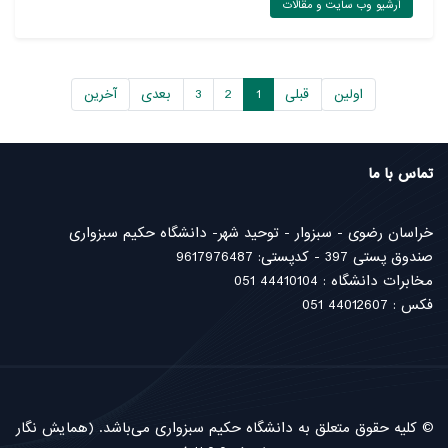
آرشیو وب سایت و مقالات
اولین
قبلی
1
2
3
بعدی
آخرین
تماس با ما
خراسان رضوی - سبزوار - توحید شهر- دانشگاه حکیم سبزواری
صندوق پستی 397 - کدپستی: 9617976487
مخابرات دانشگاه : 44410104 051
فکس : 44012607 051
© کلیه حقوق متعلق به دانشگاه حکیم سبزواری می‌باشد.
(همایش نگار