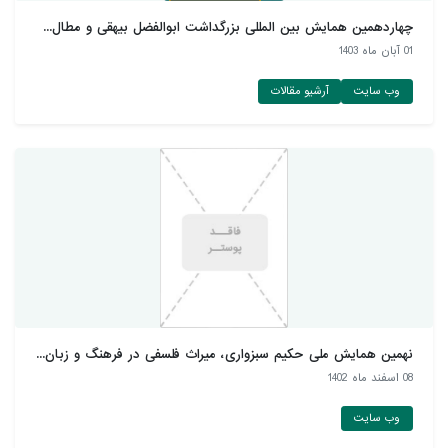
چهاردهمین همایش بین المللی بزرگداشت ابوالفضل بیهقی و مطال...
01 آبان ماه 1403
وب سایت
آرشیو مقالات
نهمین همایش ملی حکیم سبزواری، میراث فلسفی در فرهنگ و زبان...
08 اسفند ماه 1402
وب سایت