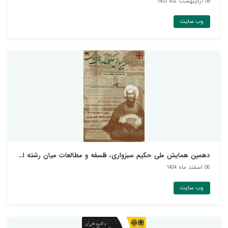
08 ارديبهشت ماه 1405
وب سایت
دهمین همایش ملی حکیم سبزواری، فلسفه و مطالعات میان رشته ا...
06 اسفند ماه 1404
وب سایت