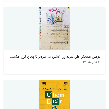
دومين همايش ملي سربداران (تشيع در سبزوار تا پايان قرن هشت...
25 آبان ماه 1402