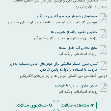
پنجمین کنفرانس ملی و اولین کنفرانس بین المللی صنعت
سیمان و افق پیش رو
سیستم‌های همزمان‌شونده و آنتروپی کمینگی
سومين کنفرانس سيستم های ديناميکی و نظريه های هندسی
معکوس تعمیم یافته از ماتریس ها
یازدهمین سمینار جبر خطی و کاربردهای آن
منابع معدنی آب داخل سدها
رویداد استادتاپ ویکند آب
کنترل بدون حسگر مکانیکی برای موتورهاي جريان مستقيم بدون
جاروبك با استفاده از دوازده پالس شاخص
دومین کنفرانس بین المللی موتور ها و ژنراتورهای الکتریکی
خالص سازی آب دریا با خورشید
رویداد استادتاپ ویکند آب
مشاهده مقالات
جستجوی مقالات