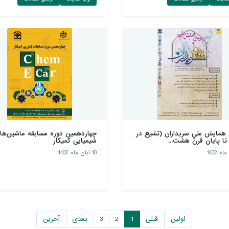
همايش ملي سربداران (تشيع در
چهاردهمین دوره مسابقه ماشین‌ها
 تا پايان قرن هشت...
شیمیایی کمیکار
10 آبان ماه 1402
اولین
قبلی
1
2
3
بعدی
آخرین