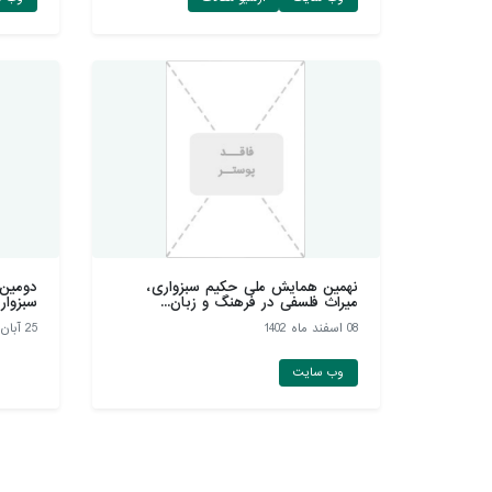
نهمین همایش ملی حکیم سبزواری،
دومين 
میراث فلسفی در فرهنگ و زبان...
سبزوار
08 اسفند ماه 1402
25 آبان ماه 1402
وب سایت