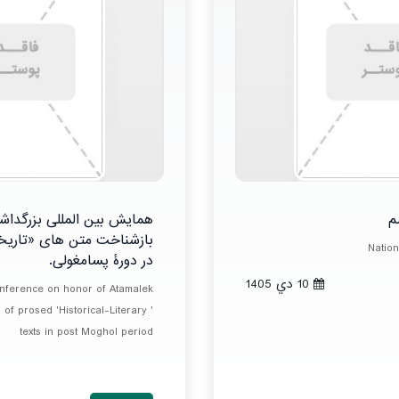
م
همایش بین المللی بزرگدا
بازشناخت متن های «تاریخی
Natio
در دورۀ پسامغولی.
10 دي 1405
onference on honor of Atamalek
of prosed 'Historical-Literary '
texts in post Moghol period