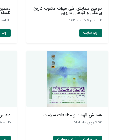
دومین همایش ملّی میراث مکتوب تاریخ
دهمین
پزشکی و گیاهان دارويی
فلسفه 
08 ارديبهشت ماه 1405
06 اسفند ماه 1404
وب سایت
وب س
همایش الهیات و مطالعات سلامت
دهمین
20 شهريور ماه 1404
15 اسفند ماه 1403
وب سایت
آرشیو مقالات
وب س