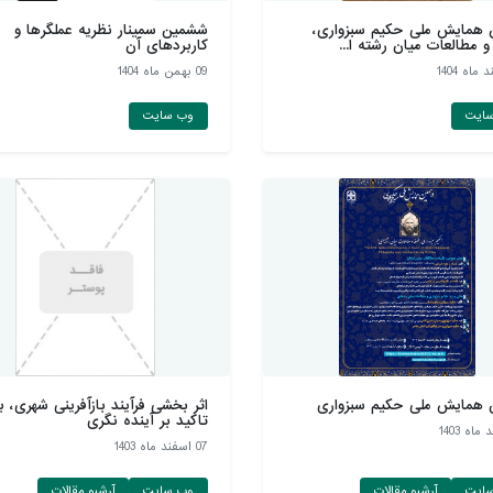
 همایش ملی حکیم سبزواری،
ششمین سمینار نظریه عملگرها و
و مطالعات میان رشته ا...
کاربردهای آن
09 بهمن ماه 1404
ایت
وب سایت
 همایش ملی حکیم سبزواری
اثر بخشی فرآیند بازآفرینی شهری، با
تاکید بر آینده نگری
07 اسفند ماه 1403
ایت
آرشیو مقالات
وب سایت
آرشیو مقالات