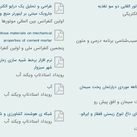
ور القایی دو سو تغذیه
طراحی و تحلیل یک درایو الکت
لکتریکی
جاروبک مبتنی بر اینورتر منبع 
اولین کنفرانس بین المللی موتورها و
itious materials on mechanical
یب‌شناسی برنامه درسی و متون
properties of cement mortar
پنجمین کنفرانس ملی و اولین کنفر
شهر سبزوار
رویداد استادتاپ ویکند آب
العه موردی دپارتمان پخت سیمان
آب
رویداد استادتاپ ویکند آب
ت سیمان و افق پیش رو
 داغ تنوع زیستی قفقاز و ایرانو-
شبکه ی هوشمند کشاورزی و ش
رویداد استادتاپ ویکند آب
ت