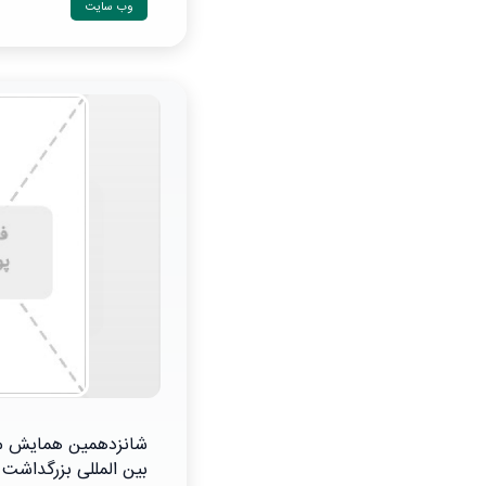
وب سایت
شانزدهمین همایش مل
بین المللی بزرگداشت 