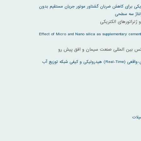
ریکی برای کاهش ضربان گشتاور موتور جریان مستقیم بدون
ولتاژ سه سطحی
 ژنراتورهای الکتریکی
Effect of Micro and Nano silica as supplementary cement
انس بین المللی صنعت سیمان و افق پیش رو
نرم افزار برخط شبیه سازی زمان-واقعی (Real-Time) هیدرولیکی و کیفی شبکه توزیع آب
یلات