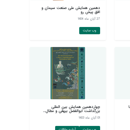
دهمین همايش ملی صنعت سيمان و
افق پيش رو
27 آبان ماه 1404
وب سایت
چهاردهمین همایش بین المللی
بزرگداشت ابوالفضل بیهقی و مطال...
01 آبان ماه 1403
وب سایت
آرشیو مقالات