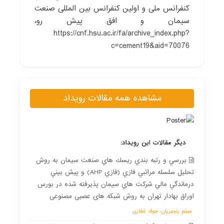
کنفرانس ملی و اولین کنفرانس بین المللی صنعت
سیمان و افق پیش رو،
https://cnf.hsu.ac.ir/fa/archive_index.php?
c=cement19&aid=70076
مشاهده همه مقالات رویداد
دیگر مقالات این رویداد:
بررسي و رتبه بندي ريسك هاي صنعت سيمان به روش
تحليل سلسله مراتبي فازي (فازي AHP) و پيش بيني
درماندگي مالي شركت هاي سیمان پذيرفته شده در بورس
اوراق بهادار تهران به روش شبکه های عصبی مصنوعی
میثم رنجبریان، جواد غفاری