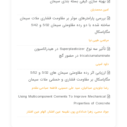
بهینه سازی کیفی بسته بندی سیمان
امین محمدیان
بررسی پارامترهای موثر بر مقاومت فشاری ملات سیمان
ساخته شده با دو رده مقاومتی سیمان 5/32 و 5/42
مگاپاسکال
مرتضی طیبی نیا
تأثیر سه نوع Superplasticizer در هیدراتاسیون
tricalciumaluminate در حضور گچ
داود امینی
ارزیابی اثر رده مقاومتی سیمان های 5/32 و 5/52
مگاپاسکال بر مقاومت فشاری و خمشی ملات سیمان
رضا جاویدی صباغیان، سید علی حسینی، فاطمه صباحی مقدم
Using Multicomponent Cements To Improve Mechanical
Properties of Concrete
جواد محبی، زهرا خدادادی پور، نفیسه عین افشار، الهام عین افشار