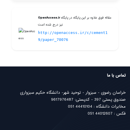
مقاله فوق علاوه بر این پایگاه در پایگاه
OpenAccess.ir
نیز درج شده است
http://openaccess.ir/c/cement1
9/paper_70076
تماس با ما
خراسان رضوی - سبزوار - توحید شهر- دانشگاه حکیم سبزواری
صندوق پستی 397 - کدپستی: 9617976487
مخابرات دانشگاه : 44410104 051
فکس : 44012607 051