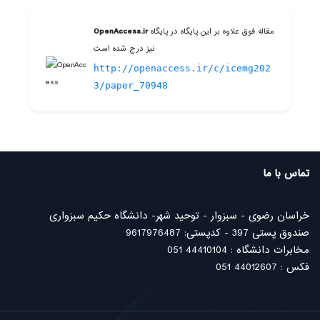
OpenAccess.ir
مقاله فوق علاوه بر این پایگاه در پایگاه
نیز درج شده است
http://openaccess.ir/c/icemg202
3/paper_70948
تماس با ما
خراسان رضوی - سبزوار - توحید شهر- دانشگاه حکیم سبزواری
صندوق پستی 397 - کدپستی: 9617976487
مخابرات دانشگاه : 44410104 051
فکس : 44012607 051