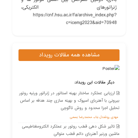
ژنراتورهای الکتریکی،
https://cnf.hsu.ac.ir/fa/archive_index.php?
c=icemg2023&aid=70948
مشاهده همه مقالات رویداد
دیگر مقالات این رویداد:
ارزیابی عملکرد ساختار بهینه استاتور در ژنراتور ورنیه روتور
بیرونی با آهنربای اسپوک و بهینه سازی چند هدفه بر اساس
تحلیل اجزا محدود و روش تاگوچی
مهدی روشندل بناء، محمدرضا بسمی
تاثیر شکل دهی قطب روتور بر عملکرد الکترومغناطیسی
ماشین ورنیر آهنربای دائم قطب متوالی