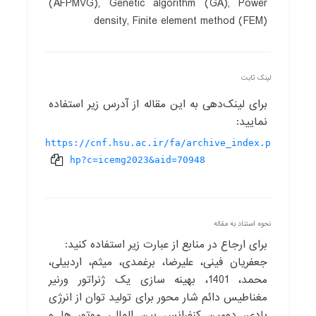
(AFPMVG), Genetic algorithm (GA), Power
density, Finite element method (FEM)
لینک ثابت
برای لینک‌دهی به این مقاله از آدرس زیر استفاده
نمایید:
https://cnf.hsu.ac.ir/fa/archive_index.p
hp?c=icemg2023&aid=70948
نحوه استناد به مقاله
برای ارجاع در منابع از عبارت زیر استفاده کنید:
جعفریان فینی، علیرضا، برغمدی، میثم، اردبیلی،
محمد، 1401، بهینه سازی یک ژنراتور ورنیر
مغناطیس دائم شار محور برای تولید توان از انرژی
بادی، دومین کنفرانس بین المللی موتور ها و