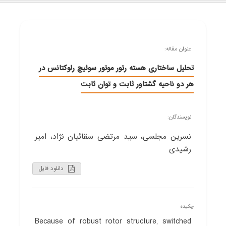
عنوان مقاله:
تحلیل ساختاری هسته رتور موتور سوئیچ رلوکتانس در
هر دو ناحیه گشتاور ثابت و توان ثابت
نویسندگان:
نسرین مجلسی، سید مرتضی سقائیان نژاد، امیر
رشیدی
دانلود فایل
چکیده
Because of robust rotor structure, switched