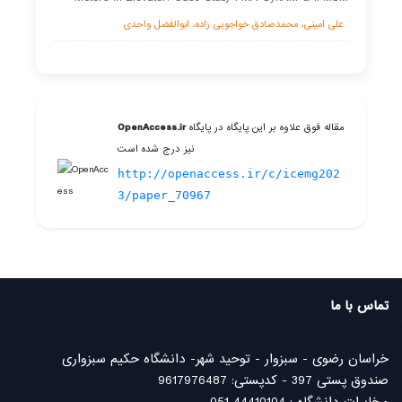
علی امینی، محمدصادق خواجویی زاده، ابوالفضل واحدی
مقاله فوق علاوه بر این پایگاه در پایگاه
OpenAccess.ir
نیز درج شده است
http://openaccess.ir/c/icemg202
3/paper_70967
تماس با ما
خراسان رضوی - سبزوار - توحید شهر- دانشگاه حکیم سبزواری
صندوق پستی 397 - کدپستی: 9617976487