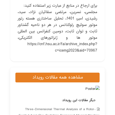
برای ارجاع در منابع از عبارت زیر استفاده کنید:
مجلسی، نسرین، مرتضی سقائیان نژاد، سید،
رشیدی، امیر، 1401، تحلیل ساختاری هسته رتور
موتور سوئیچ رلوکتانس در هر دو ناحیه گشتاور
ثابت و توان ثابت، دومین کنفرانس بین المللی
موتور ها و ژنراتورهای الکتریکی،
https://cnf.hsu.ac.ir/fa/archive_index.php?
c=icemg2023&aid=70967
مشاهده همه مقالات رویداد
دیگر مقالات این رویداد:
Three-Dimensional Thermal Analysis of a Rotor-