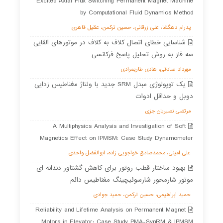
Excited Axial Flux Switching Permanent Magnet Machine
by Computational Fluid Dynamics Method
پدرام دهگشا، علی زرقانی، حسین ترکمن، عقیل قاهری
شناسایی خطای اتصال کلاف به کلاف در موتورهای القایی
سه فاز به روش تحلیل پاسخ فرکانسی
مهرداد صادقی، هادی طاریمرادی
یک توپولوژی مبدل SRM جدید با ولتاژ مغناطیس زدایی
دوبل و حداقل ادوات
مرتضی نصیریان جزی
A Multiphysics Analysis and Investigation of Soft
Magnetics Effect on IPMSM: Case Study Dynamometer
علی امینی، محمدصادق خواجویی زاده، ابوالفضل واحدی
بهبود ساختار قطب روتور برای کاهش گشتاور دندانه ای
موتور شارمحور شارسوئیچینگ مغناطیس دائم
حمید ابراهیمی، حسین ترکمن، حمید جوادی
Reliability and Lifetime Analysis on Permanent Magnet
Motors in Elevator: Case Study PMA-SynRM & IPMSM