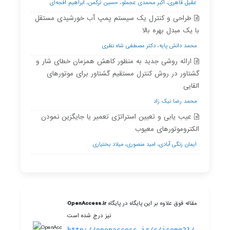
عقیل قاهری، اکبر محمدی عجملو، حسین ترکمن، ابراهیم افجه‌ای
طراحی و کنترل یک سیستم پمپ آب خورشیدی مستقل
با یک مبدل بهره بالا
محمد دانش پایه، دکتر مصطفی شاه نظری
ارائه روشی جدید به منظور کاهش همزمان خطای شار و
گشتاور در روش کنترل مستقیم گشتاور برای موتورهای
القایی
محمد رضا نیک زاد
عیب یابی و تعیین استراتژی تعمیر یا جایگزین نمودن
الکتروموتورهای معیوب
ایمان زنگی آبادی، امید منصوری، میلاد بختیاری
مقاله فوق علاوه بر این پایگاه در پایگاه
OpenAccess.ir
نیز درج شده است
http://openaccess.ir/c/icemg21/