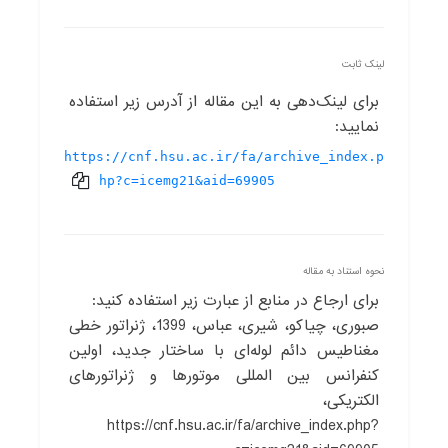
لینک ثابت
برای لینک‌دهی به این مقاله از آدرس زیر استفاده
نمایید:
https://cnf.hsu.ac.ir/fa/archive_index.p
hp?c=icemg21&aid=69905
نحوه استناد به مقاله
برای ارجاع در منابع از عبارت زیر استفاده کنید:
صبوری، چیاکو، شیری، عباس، 1399، ژنراتور خطی
مغناطیس دائم لوله‌ای با ساختار جدید، اولین
کنفرانس بین المللی موتورها و ژنراتورهای
الکتریکی،
https://cnf.hsu.ac.ir/fa/archive_index.php?