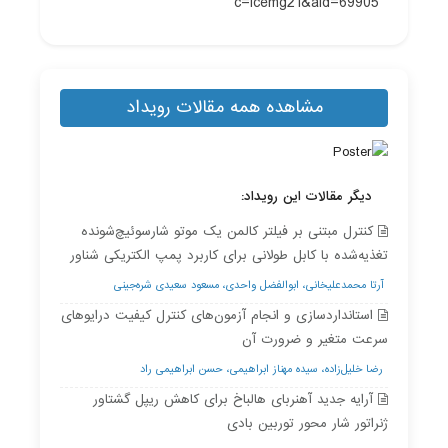
c=icemg21&aid=69905
مشاهده همه مقالات رویداد
دیگر مقالات این رویداد:
کنترل مبتنی بر فیلتر کالمن یک موتو شارسوئیچ‌شونده
تغذیه‌شده با کابل طولانی برای کاربرد پمپ الکتریکی شناور
آرتا محمدعلیخانی، ابوالفضل واحدی، مسعود سعیدی شره‌جینی
استانداردسازی و انجام آزمون‌های کنترل کیفیت درایوهای
سرعت متغیر و ضرورت آن
رضا خلیل‌زاده، سیده مهناز ابراهیمی، حسن ابراهیمی راد
آرایه جدید آهنربای هالباخ برای کاهش ریپل گشتاور
ژنراتور شار محور توربین بادی