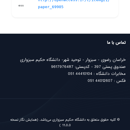
paper_69905
تماس با ما
خراسان رضوی - سبزوار - توحید شهر- دانشگاه حکیم سبزواری
صندوق پستی 397 - کدپستی: 9617976487
مخابرات دانشگاه : 44410104 051
فکس : 44012607 051
© کلیه حقوق متعلق به دانشگاه حکیم سبزواری می‌باشد.
(همایش نگار نسخه
11.0.0 )