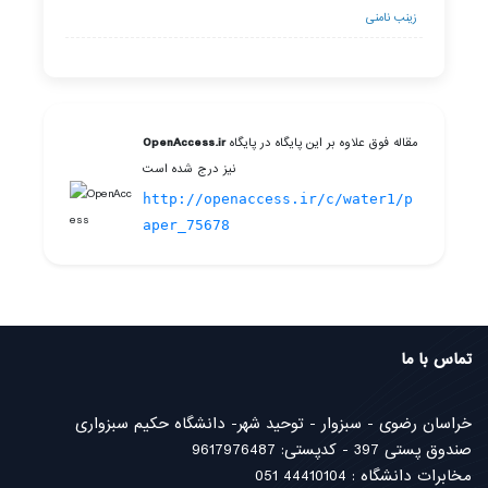
زینب نامنی
مقاله فوق علاوه بر این پایگاه در پایگاه
OpenAccess.ir
نیز درج شده است
http://openaccess.ir/c/water1/p
aper_75678
تماس با ما
خراسان رضوی - سبزوار - توحید شهر- دانشگاه حکیم سبزواری
صندوق پستی 397 - کدپستی: 9617976487
مخابرات دانشگاه : 44410104 051