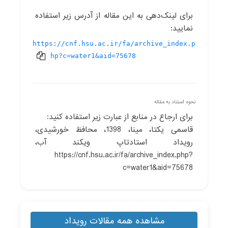
برای لینک‌دهی به این مقاله از آدرس زیر استفاده
نمایید:
https://cnf.hsu.ac.ir/fa/archive_index.p
hp?c=water1&aid=75678
نحوه استناد به مقاله
برای ارجاع در منابع از عبارت زیر استفاده کنید:
قاسمی یکتا، مینا، 1398، محافظ خورشیدی،
رویداد استادتاپ ویکند آب،
https://cnf.hsu.ac.ir/fa/archive_index.php?
c=water1&aid=75678
مشاهده همه مقالات رویداد