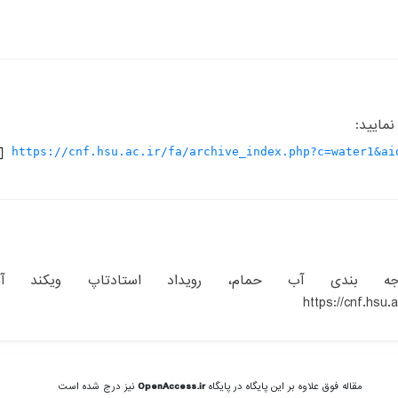
نمایید:
https://cnf.hsu.ac.ir/fa/archive_index.php?c=water1&ai
139، دستگاه درجه بندی آب حمام، رویداد استادتاپ ویکند آ
https://cnf.hsu
مقاله فوق علاوه بر این پایگاه در پایگاه
OpenAccess.ir
نیز درج شده است