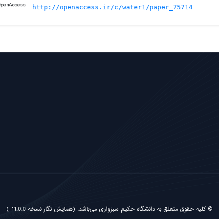
http://openaccess.ir/c/water1/paper_75714
© کلیه حقوق متعلق به دانشگاه حکیم سبزواری می‌باشد.
(همایش نگار نسخه 11.0.0 )