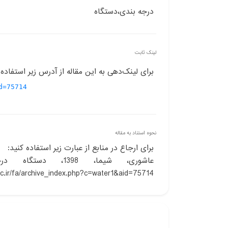
درجه بندی،دستگاه
لینک ثابت
برای لینک‌دهی به این مقاله از آدرس زیر استفاده 
d=75714
نحوه استناد به مقاله
برای ارجاع در منابع از عبارت زیر استفاده کنید:
عاشوری، شیما، 8
.ac.ir/fa/archive_index.php?c=water1&aid=75714