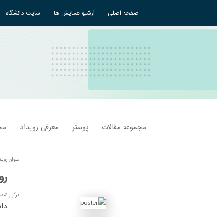
صفحه اصلی
آرشیو همایش ها
سایت دانشگاه
مجموعه مقالات
پوستر
معرفی رویداد
مح
عنوان روید
رو
برگزار شد
دان