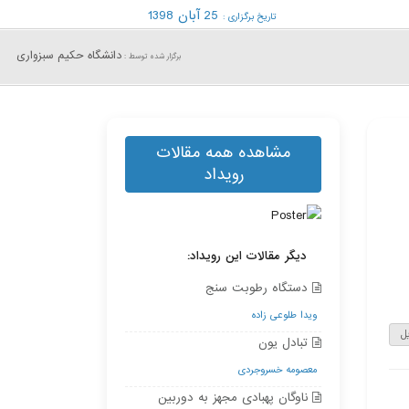
25 آبان 1398
تاریخ برگزاری :
دانشگاه حکیم سبزواری
برگزار شده توسط :
مشاهده همه مقالات
رویداد
دیگر مقالات این رویداد:
دستگاه رطوبت سنج
ویدا طلوعی زاده
ل
تبادل یون
معصومه خسروجردی
ناوگان پهبادی مجهز به دوربین