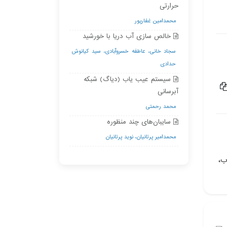
حرارتی
محمدامین غفارپور
خالص سازی آب دریا با خورشید
سجاد خانی، عاطفه خسروآبادی، سید کیانوش
حدادی
سیستم عیب یاب (دیاگ) شبکه
آبرسانی
محمد رحمتی
سایبان‌های چند منظوره
محمدامیر پرتانیان، نوید پرتانیان
ب،