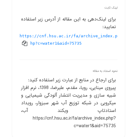
لینک ثابت
برای لینک‌دهی به این مقاله از آدرس زیر استفاده
نمایید:
https://cnf.hsu.ac.ir/fa/archive_index.p
hp?c=water1&aid=75735
نحوه استناد به مقاله
برای ارجاع در منابع از عبارت زیر استفاده کنید:
پیروی مینایی، رویا، مقدم، علیرضا، 1398، نرم افزار
شبیه سازی و مدیریت انتشار آلودگی شیمیایی و
میکروبی در شبکه توزیع آب شهر سبزوار، رویداد
استادتاپ ویکند آب،
https://cnf.hsu.ac.ir/fa/archive_index.php?
c=water1&aid=75735