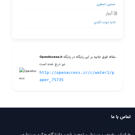
حسین اصغری
آبیار
نادیا دولت آبادی
مقاله فوق علاوه بر این پایگاه در پایگاه
OpenAccess.ir
نیز درج شده است
http://openaccess.ir/c/water1/p
aper_75735
تماس با ما
خراسان رضوی - سبزوار - توحید شهر- دانشگاه حکیم سبزواری