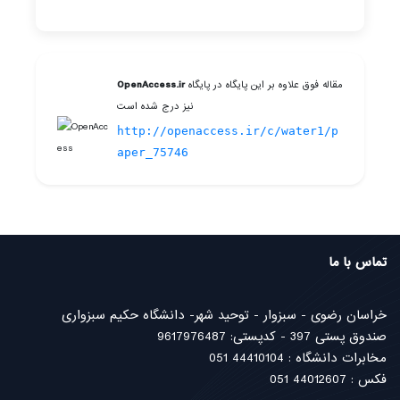
مقاله فوق علاوه بر این پایگاه در پایگاه
OpenAccess.ir
نیز درج شده است
http://openaccess.ir/c/water1/p
aper_75746
تماس با ما
خراسان رضوی - سبزوار - توحید شهر- دانشگاه حکیم سبزواری
صندوق پستی 397 - کدپستی: 9617976487
مخابرات دانشگاه : 44410104 051
فکس : 44012607 051