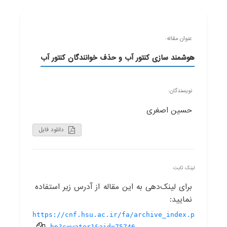
عنوان مقاله:
هوشمند سازی کنتور آب و حذف خوانندگان کنتور آب
نویسندگان:
حسین اصغری
دانلود فایل
لینک ثابت
برای لینک‌دهی به این مقاله از آدرس زیر استفاده
نمایید:
https://cnf.hsu.ac.ir/fa/archive_index.p
hp?c=water1&aid=75746