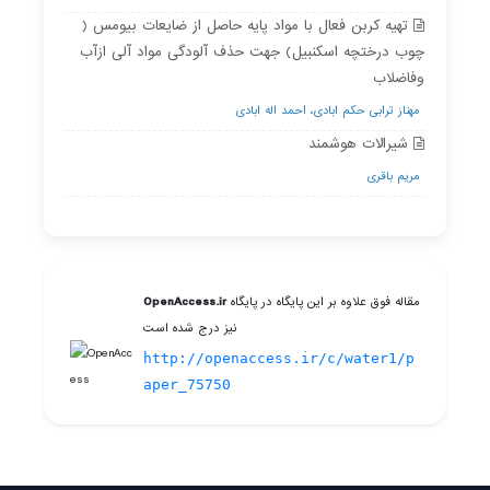
تهیه کربن فعال با مواد پایه حاصل از ضایعات بیومس (
چوب درختچه اسکنبیل) جهت حذف آلودگی مواد آلی ازآب
وفاضلاب
مهناز ترابی حکم ابادی، احمد اله ابادی
شیرالات هوشمند
مریم باقری
مقاله فوق علاوه بر این پایگاه در پایگاه
OpenAccess.ir
نیز درج شده است
http://openaccess.ir/c/water1/p
aper_75750