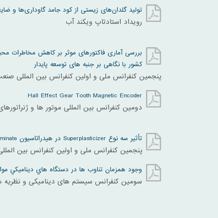
تولید گلدان‌های زیستی از کود جامد گاوداری‌ها و ضا
رویداد استادتاپ ویکند آب
بررسی آماری فاکتورهای موثر بر کاهش مخاطرات محی
کشور با نگاهی بر جنبه های توسعه پایدار
پنجمین کنفرانس ملی و اولین کنفرانس بین المللی صنع
Hall Effect Gear Tooth Magnetic Encoder
دومین کنفرانس بین المللی موتور ها و ژنراتورهای
تأثیر سه نوع Superplasticizer در هیدراتاسیون tricalciumaluminate در حضور گچ
پنجمین کنفرانس ملی و اولین کنفرانس بین المل
وجود همزمان تناوب ها در دستگاه هاي ديناميكي مو
سومين کنفرانس سيستم های ديناميکی و نظريه 