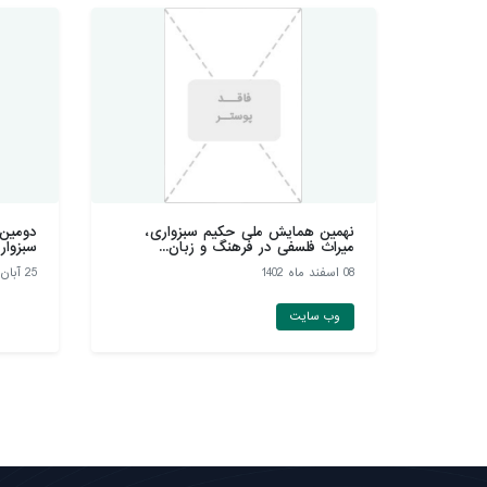
نهمین همایش ملی حکیم سبزواری،
دومين 
میراث فلسفی در فرهنگ و زبان...
سبزوار
08 اسفند ماه 1402
25 آبان ماه 1402
وب سایت