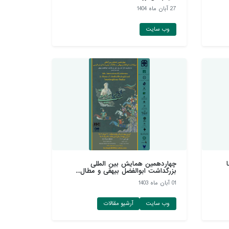
27 آبان ماه 1404
وب سایت
چهاردهمین همایش بین المللی
بزرگداشت ابوالفضل بیهقی و مطال...
01 آبان ماه 1403
وب سایت
آرشیو مقالات