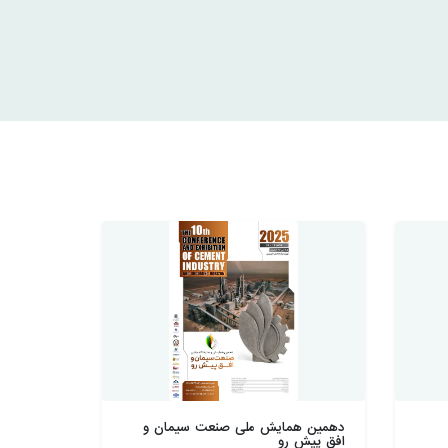
دهمین همايش ملی صنعت سيمان و
افق پيش رو