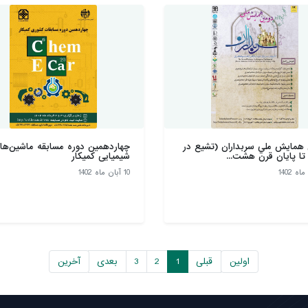
همايش ملي سربداران (تشيع در
چهاردهمین دوره مسابقه ماشین‌ها
 تا پايان قرن هشت...
شیمیایی کمیکار
10 آبان ماه 1402
اولین
قبلی
1
2
3
بعدی
آخرین