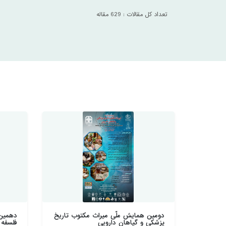
تعداد کل مقالات : 629 مقاله
دومین همایش ملّی میراث مکتوب تاریخ
دهمین
پزشکی و گیاهان دارويی
فلسفه 