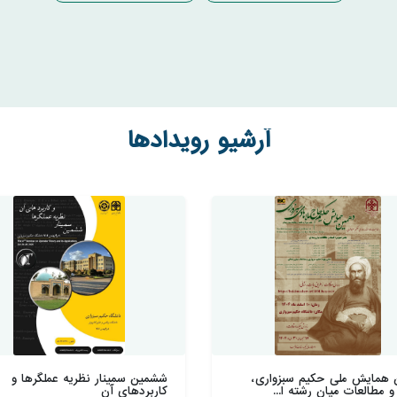
آرشیو رویدادها
 همایش ملی حکیم سبزواری،
ششمین سمینار نظریه عملگرها و
و مطالعات میان رشته ا...
کاربردهای آن