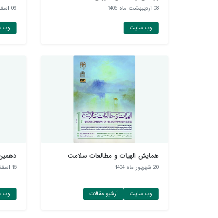
08 ارديبهشت ماه 1405
06 اسفند ماه 1404
وب سایت
وب س
همایش الهیات و مطالعات سلامت
دهمین
20 شهريور ماه 1404
15 اسفند ماه 1403
وب سایت
آرشیو مقالات
وب س