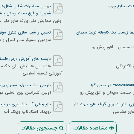
یعات صنایع چوب
بررسی مخاطرات شغلی شغل‌های 
شیرکوه و قرق حیات وحش پیشن
اولین همایش ملی پارک های ملی 
ط زیست یک کارخانه تولید سیمان
تحلیل و شبیه سازی کنترل موت
سومین سمینار ملی کنترل و به
ت سیمان و افق پیش رو
بایسته های آموزش درس فلسفه
 الکتریکی
هشتمین همایش ملی حکیم سب
آموزشی فلسفه اسلامی
طراحی مناسب برای سیم پیچی
لی صنعت سیمان و افق پیش رو
اولین کنفرانس بین المللی موت
ازي اكثريت روي گراف هاي جهت دار
بازچرخانی آب خاکستری در برجه
های هندسی
رویداد استادتاپ ویکند آب
مشاهده مقالات
جستجوی مقالات