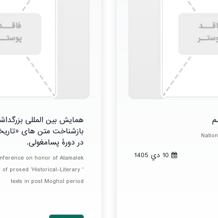
م
همایش بین المللی بزرگدا
بازشناخت متن های «تاریخی
Natio
در دورۀ پسامغولی.
10 دي 1405
onference on honor of Atamalek
of prosed 'Historical-Literary '
texts in post Moghol period