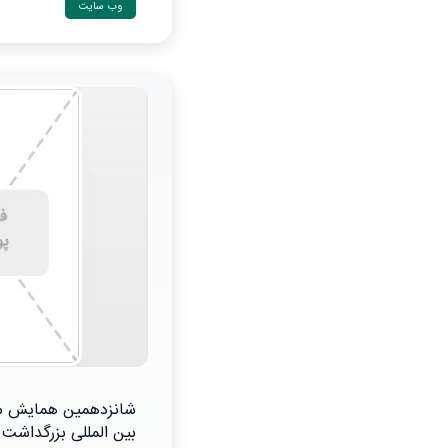
وب سایت
شانزدهمین همایش مل
بین المللی بزرگداشت 