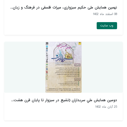
نهمین همایش ملی حکیم سبزواری، میراث فلسفی در فرهنگ و زبان...
08 اسفند ماه 1402
وب سایت
دومين همايش ملي سربداران (تشيع در سبزوار تا پايان قرن هشت...
25 آبان ماه 1402