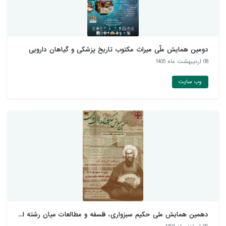
دومین همایش ملّی میراث مکتوب تاریخ پزشکی و گیاهان دارويی
08 ارديبهشت ماه 1405
وب سایت
دهمین همایش ملی حکیم سبزواری، فلسفه و مطالعات میان رشته ا...