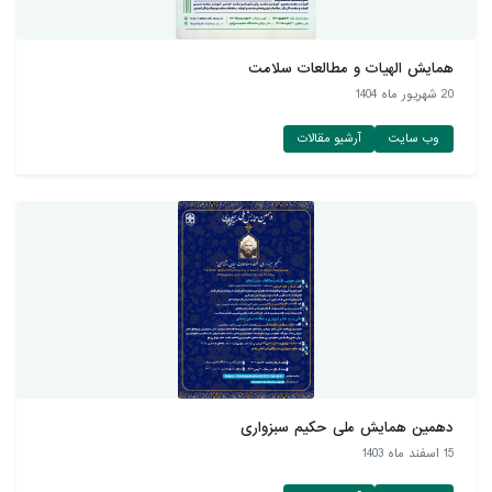
همایش الهیات و مطالعات سلامت
20 شهريور ماه 1404
وب سایت
آرشیو مقالات
دهمین همایش ملی حکیم سبزواری
15 اسفند ماه 1403