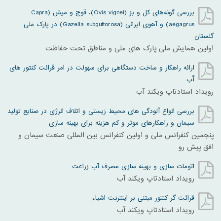
بررسی گونه‌‌های کل و بز (Ovis vignei)، قوچ و میش (Capra
aegagrus) و آهوی ایرانی (Gazella subguttorosa) در پارک ملی
گلستان
اولین همایش ملی پارک های ملی و مناطق تحت حفاظت
ارائه راهکار و ساخت دستگاهی برای سهولت در امر قرائت کنتور های
آّب
رویداد استادتاپ ویکند آب
بررسی انواع آلودگی های محیط زیستی و اتلاف انرژی در صنایع تولید
سیمان و راهکارهای موثر و کم هزینه برای بهینه سازی
پنجمین کنفرانس ملی و اولین کنفرانس بین المللی صنعت سیمان و
افق پیش رو
اتومات سازی و بهینه سازی مصرف آب زراعت
رویداد استادتاپ ویکند آب
قرائت گر کنتور مبتنی بر اینترنت اشیاء
رویداد استادتاپ ویکند آب