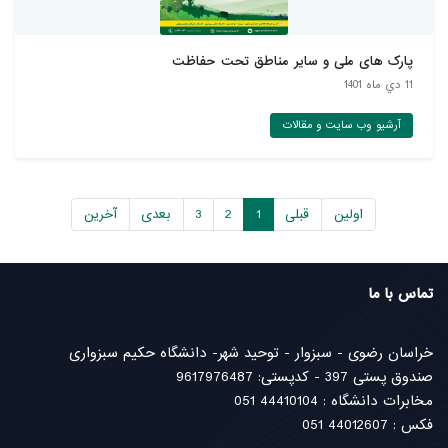
پارک های ملی و سایر مناطق تحت حفاظت
11 دي ماه 1401
آرشیو وب سایت و مقالات
اولین
قبلی
1
2
3
بعدی
آخرین
تماس با ما
خراسان رضوی - سبزوار - توحید شهر- دانشگاه حکیم سبزواری
صندوق پستی 397 - کدپستی: 9617976487
مخابرات دانشگاه : 44410104 051
فکس : 44012607 051