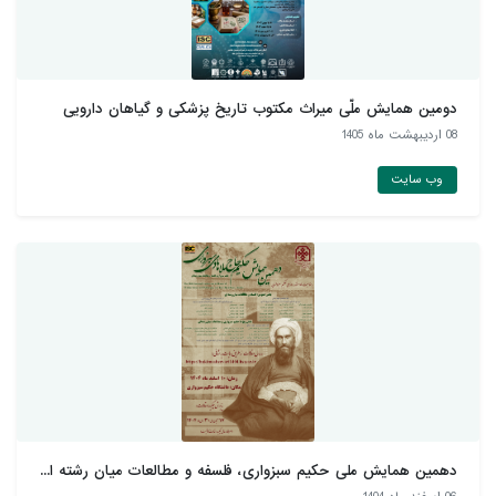
دومین همایش ملّی میراث مکتوب تاریخ پزشکی و گیاهان دارويی
08 ارديبهشت ماه 1405
وب سایت
دهمین همایش ملی حکیم سبزواری، فلسفه و مطالعات میان رشته ا...