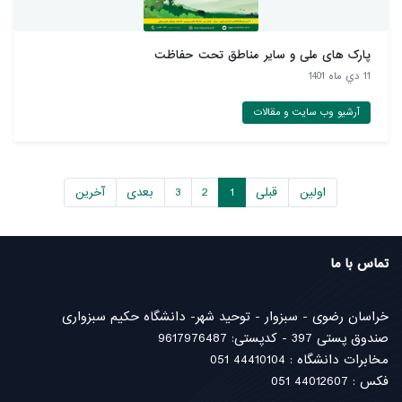
پارک های ملی و سایر مناطق تحت حفاظت
11 دي ماه 1401
آرشیو وب سایت و مقالات
اولین
قبلی
1
2
3
بعدی
آخرین
تماس با ما
خراسان رضوی - سبزوار - توحید شهر- دانشگاه حکیم سبزواری
صندوق پستی 397 - کدپستی: 9617976487
مخابرات دانشگاه : 44410104 051
فکس : 44012607 051