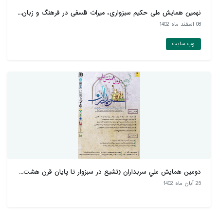
نهمین همایش ملی حکیم سبزواری، میراث فلسفی در فرهنگ و زبان...
08 اسفند ماه 1402
وب سایت
دومين همايش ملي سربداران (تشيع در سبزوار تا پايان قرن هشت...
25 آبان ماه 1402