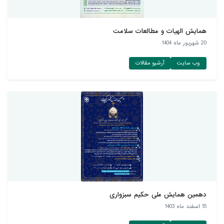
همایش الهیات و مطالعات سلامت
20 شهريور ماه 1404
وب سایت
آرشیو مقالات
دهمین همایش ملی حکیم سبزواری
15 اسفند ماه 1403