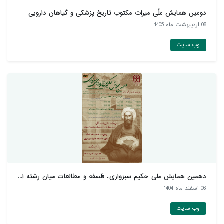
دومین همایش ملّی میراث مکتوب تاریخ پزشکی و گیاهان دارويی
08 ارديبهشت ماه 1405
وب سایت
دهمین همایش ملی حکیم سبزواری، فلسفه و مطالعات میان رشته ا...
06 اسفند ماه 1404
وب سایت