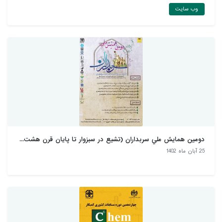
وب سایت
دومين همايش ملي سربداران (تشيع در سبزوار تا پايان قرن هشت...
25 آبان ماه 1402