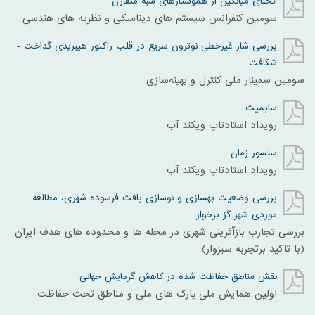
انحنای میانگین از هموستارهای شبه متقارن
سومين کنفرانس سيستم های ديناميکی و نظريه های هندسی
بررسی شار غیرخطی نوترون سریع در قلب راکتور هیبریدی گداخت -
شکافت
سومین سمینار ملی کنترل و بهینه‌سازی
سابمیت
رویداد استادتاپ ویکند آب
سنسور زمان
رویداد استادتاپ ویکند آب
بررسی وضعیت بهسازی و نوسازی بافت فرسوده شهری، مطالعه
موردی شهر گز برخوار
بررسی تجارب بازآفرینی شهری در محله ها و محدوده های هدف ایران
(با تاکید برتجربه سبزوار)
نقش مناطق حفاظت شده در کاهش گرمایش جهانی
اولین همایش ملی پارک های ملی و مناطق تحت حفاظت