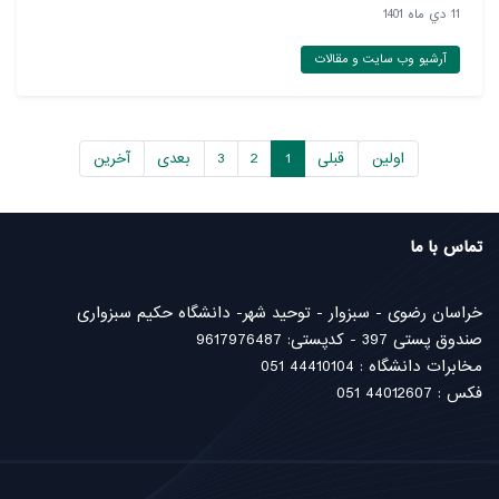
11 دي ماه 1401
آرشیو وب سایت و مقالات
اولین
قبلی
1
2
3
بعدی
آخرین
تماس با ما
خراسان رضوی - سبزوار - توحید شهر- دانشگاه حکیم سبزواری
صندوق پستی 397 - کدپستی: 9617976487
مخابرات دانشگاه : 44410104 051
فکس : 44012607 051