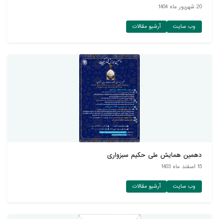
20 شهريور ماه 1404
وب سایت
آرشیو مقالات
دهمین همایش ملی حکیم سبزواری
15 اسفند ماه 1403
وب سایت
آرشیو مقالات