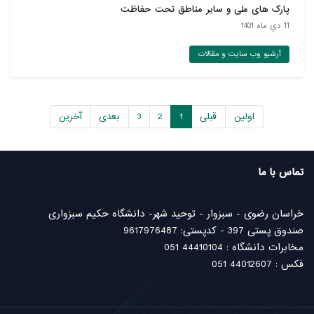
پارک های ملی و سایر مناطق تحت حفاظت
11 دي ماه 1401
آرشیو وب سایت و مقالات
اولین
قبلی
1
2
3
بعدی
آخرین
تماس با ما
خراسان رضوی - سبزوار - توحید شهر- دانشگاه حکیم سبزواری
صندوق پستی 397 - کدپستی: 9617976487
مخابرات دانشگاه : 44410104 051
فکس : 44012607 051