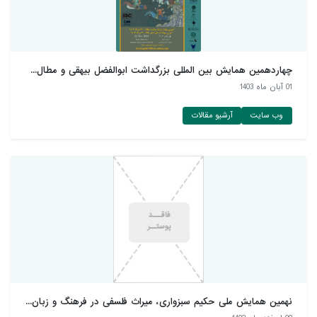
چهاردهمین همایش بین المللی بزرگداشت ابوالفضل بیهقی و مطال...
01 آبان ماه 1403
وب سایت
آرشیو مقالات
نهمین همایش ملی حکیم سبزواری، میراث فلسفی در فرهنگ و زبان...