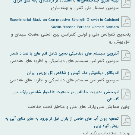
بهینه سازی چندجمله‌ای‌ها با استفاده از آزادسازی پایه های مرزی
سومین سمینار ملی کنترل و بهینه‌سازی
Experimental Study on Compressive Strength Growth in Calcined
Kaolin-Blended Portland Cement Mortars
پنجمین کنفرانس ملی و اولین کنفرانس بین المللی صنعت سیمان و
افق پیش رو
آنتروپی سیستم های دینامیکی نسبی شامل اتم های با تعداد شمار
سومين کنفرانس سيستم های ديناميکی و نظريه های هندسی
اندیکاتور دینامیکی مک گینلی و شاخص کل بورس ایراان
سومين کنفرانس سيستم های ديناميکی و نظريه های هندسی
اثربخشی مدیریت حفاظتی بر جمعیت علفخوار شاخص پارک ملی
گلستان
اولین همایش ملی پارک های ملی و مناطق تحت حفاظت
تصفیه روان آب های حاصل از باران قبل از ورود به سایر منابع آبی به
روش گیاه پایی
رویداد استادتاپ ویکند آب