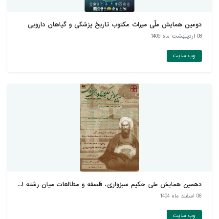
دومین همایش ملّی میراث مکتوب تاریخ پزشکی و گیاهان دارويی
08 ارديبهشت ماه 1405
وب سایت
دهمین همایش ملی حکیم سبزواری، فلسفه و مطالعات میان رشته ا...
06 اسفند ماه 1404
وب سایت