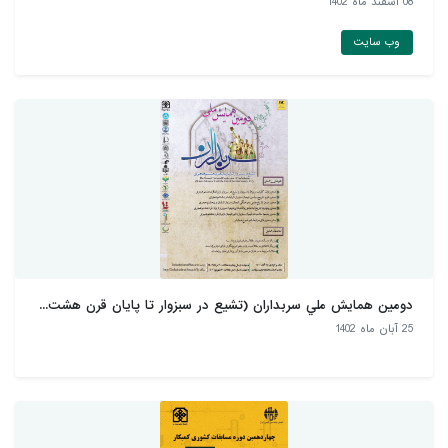
08 اسفند ماه 1402
وب سایت
دومين همايش ملي سربداران (تشيع در سبزوار تا پايان قرن هشت...
25 آبان ماه 1402