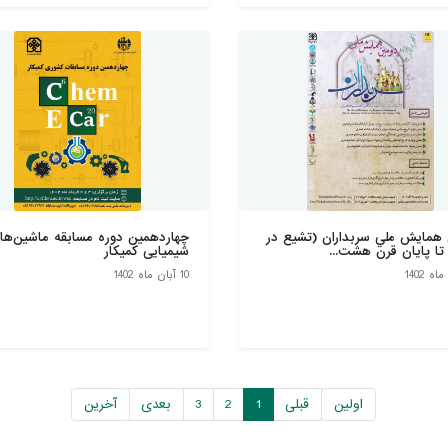
همايش ملي سربداران (تشيع در
چهاردهمین دوره مسابقه ماشین‌ها
 تا پايان قرن هشت...
شیمیایی کمیکار
10 آبان ماه 1402
اولین
قبلی
1
2
3
بعدی
آخرین