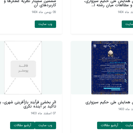
 همایش ملی حکیم سبزواری،
ششمین سمینار نظریه عملگرها و
و مطالعات میان رشته ا...
کاربردهای آن
09 بهمن ماه 1404
ایت
وب سایت
 همایش ملی حکیم سبزواری
اثر بخشی فرآیند بازآفرینی شهری، با
تاکید بر آینده نگری
07 اسفند ماه 1403
ایت
آرشیو مقالات
وب سایت
آرشیو مقالات