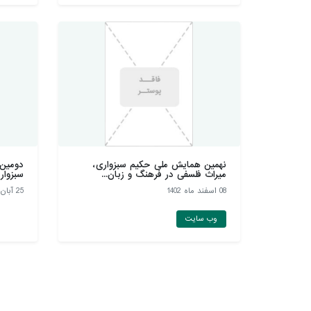
نهمین همایش ملی حکیم سبزواری،
دومين 
میراث فلسفی در فرهنگ و زبان...
سبزوار
08 اسفند ماه 1402
25 آبان ماه 1402
وب سایت