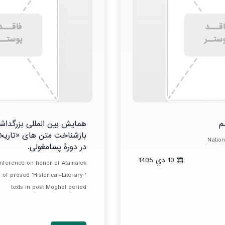
م
همایش بین المللی بزرگدا
بازشناخت متن های «تاریخی
Natio
در دورۀ پسامغولی.
10 دي 1405
onference on honor of Atamalek
of prosed 'Historical-Literary '
texts in post Moghol period