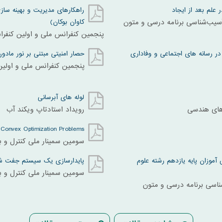
 علم بعد از ایجاد
راهکارهای مدیریت و بهینه سا
یب‌شناسی برنامه درسی و متون
کاوان بوکان)
پنجمین کنفرانس ملی و اولین کنفر
در رسانه های اجتماعی و وفاداری
حصار امنیتی مبتنی بر نور مادو
پنجمین کنفرانس ملی و اولی
لوله های آبرسانی
های هندسی
رویداد استادتاپ ویکند آب
Convex Optimization Problems
سومین سمینار ملی کنترل و به
موزان پایه یازدهم رشته علوم
پایدارسازی یک سیستم جفت شده
سومین سمینار ملی کنترل و به
اسی برنامه درسی و متون