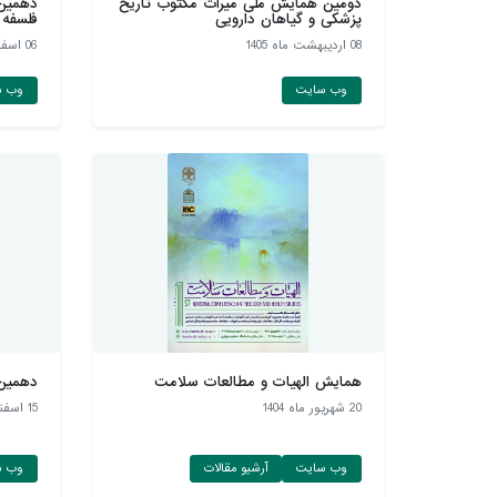
دومین همایش ملّی میراث مکتوب تاریخ
دهمین
پزشکی و گیاهان دارويی
فلسفه 
08 ارديبهشت ماه 1405
06 اسفند ماه 1404
وب سایت
وب س
همایش الهیات و مطالعات سلامت
دهمین
20 شهريور ماه 1404
15 اسفند ماه 1403
وب سایت
آرشیو مقالات
وب س