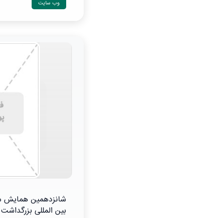
وب سایت
شانزدهمین همایش مل
بین المللی بزرگداشت 