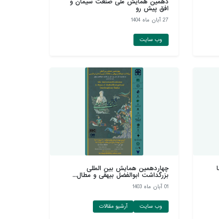
دهمین همايش ملی صنعت سيمان و
افق پيش رو
27 آبان ماه 1404
وب سایت
چهاردهمین همایش بین المللی
بزرگداشت ابوالفضل بیهقی و مطال...
01 آبان ماه 1403
وب سایت
آرشیو مقالات