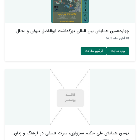
چهاردهمین همایش بین المللی بزرگداشت ابوالفضل بیهقی و مطال...
01 آبان ماه 1403
وب سایت
آرشیو مقالات
نهمین همایش ملی حکیم سبزواری، میراث فلسفی در فرهنگ و زبان...