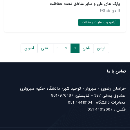
پارک های ملی و سایر مناطق تحت حفاظت
11 دي ماه 1401
آرشیو وب سایت و مقالات
اولین
قبلی
1
2
3
بعدی
آخرین
تماس با ما
خراسان رضوی - سبزوار - توحید شهر- دانشگاه حکیم سبزواری
صندوق پستی 397 - کدپستی: 9617976487
مخابرات دانشگاه : 44410104 051
فکس : 44012607 051