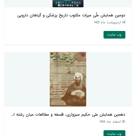
دومین همایش ملّی میراث مکتوب تاریخ پزشکی و گیاهان دارويی
08 ارديبهشت ماه 1405
وب سایت
دهمین همایش ملی حکیم سبزواری، فلسفه و مطالعات میان رشته ا...
06 اسفند ماه 1404
وب سایت