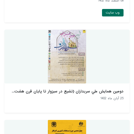
08 اسفند ماه 1402
وب سایت
دومين همايش ملي سربداران (تشيع در سبزوار تا پايان قرن هشت...
25 آبان ماه 1402