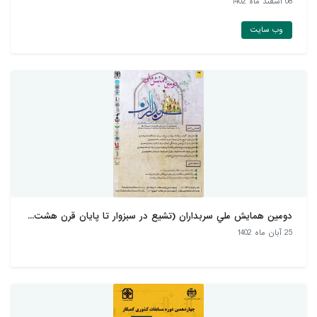
08 اسفند ماه 1402
وب سایت
دومين همايش ملي سربداران (تشيع در سبزوار تا پايان قرن هشت...
25 آبان ماه 1402