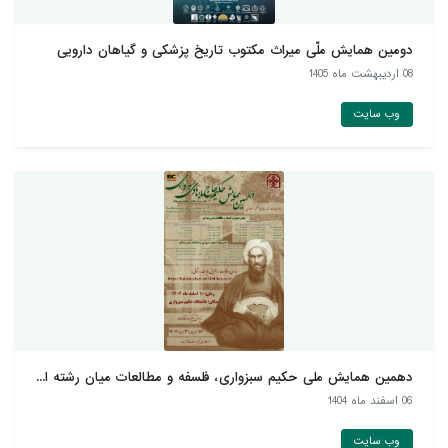
دومین همایش ملّی میراث مکتوب تاریخ پزشکی و گیاهان دارويی
08 ارديبهشت ماه 1405
وب سایت
دهمین همایش ملی حکیم سبزواری، فلسفه و مطالعات میان رشته ا...
06 اسفند ماه 1404
وب سایت