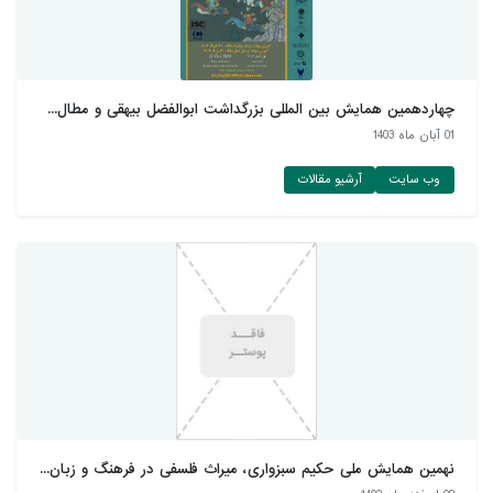
چهاردهمین همایش بین المللی بزرگداشت ابوالفضل بیهقی و مطال...
01 آبان ماه 1403
وب سایت
آرشیو مقالات
نهمین همایش ملی حکیم سبزواری، میراث فلسفی در فرهنگ و زبان...