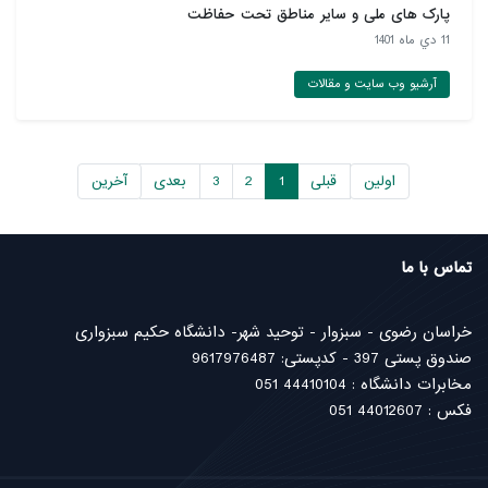
پارک های ملی و سایر مناطق تحت حفاظت
11 دي ماه 1401
آرشیو وب سایت و مقالات
اولین
قبلی
1
2
3
بعدی
آخرین
تماس با ما
خراسان رضوی - سبزوار - توحید شهر- دانشگاه حکیم سبزواری
صندوق پستی 397 - کدپستی: 9617976487
مخابرات دانشگاه : 44410104 051
فکس : 44012607 051