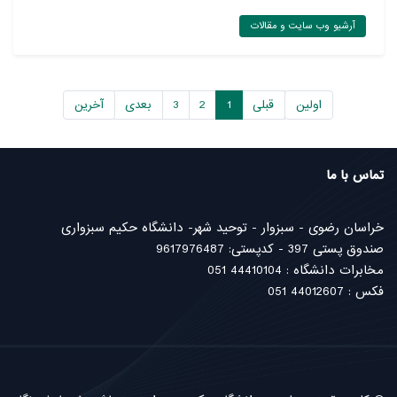
آرشیو وب سایت و مقالات
اولین
قبلی
1
2
3
بعدی
آخرین
تماس با ما
خراسان رضوی - سبزوار - توحید شهر- دانشگاه حکیم سبزواری
صندوق پستی 397 - کدپستی: 9617976487
مخابرات دانشگاه : 44410104 051
فکس : 44012607 051