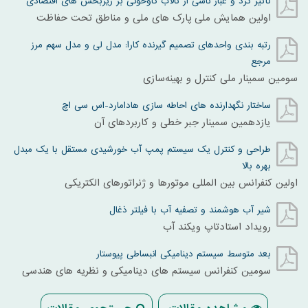
تأثیر گرد و غبار ناشی از تالاب گاوخونی بر زیربخش های اقتصادی
اولین همایش ملی پارک های ملی و مناطق تحت حفاظت
رتبه بندی واحدهای تصمیم گیرنده کارا: مدل لی و مدل سهم مرز
مرجع
سومین سمینار ملی کنترل و بهینه‌سازی
ساختار نگهدارنده های احاطه سازی هادامارد-اس سی اچ
یازدهمین سمینار جبر خطی و کاربردهای آن
طراحی و کنترل یک سیستم پمپ آب خورشیدی مستقل با یک مبدل
بهره بالا
اولین کنفرانس بین المللی موتورها و ژنراتورهای الکتریکی
شیر آب هوشمند و تصفیه آب با فیلتر ذغال
رویداد استادتاپ ویکند آب
بعد متوسط سیستم دینامیکی انبساطی پیوستار
سومين کنفرانس سيستم های ديناميکی و نظريه های هندسی