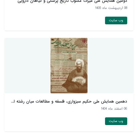
دومین همایش ملّی میراث مکتوب تاریخ پزشکی و گیاهان دارويی
08 ارديبهشت ماه 1405
وب سایت
دهمین همایش ملی حکیم سبزواری، فلسفه و مطالعات میان رشته ا...
06 اسفند ماه 1404
وب سایت