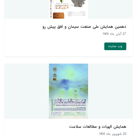
دهمین همايش ملی صنعت سيمان و افق پيش رو
27 آبان ماه 1404
وب سایت
همایش الهیات و مطالعات سلامت
20 شهريور ماه 1404