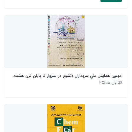
دومين همايش ملي سربداران (تشيع در سبزوار تا پايان قرن هشت...
25 آبان ماه 1402