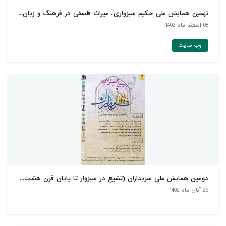
نهمین همایش ملی حکیم سبزواری، میراث فلسفی در فرهنگ و زبان...
08 اسفند ماه 1402
وب سایت
دومين همايش ملي سربداران (تشيع در سبزوار تا پايان قرن هشت...
25 آبان ماه 1402