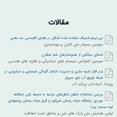
مقالات
می نیمم انحراف نشانده شده اشکال در فضای اقلیدسی سه بعدی
سومین سمینار ملی کنترل و بهینه‌سازی
انحنای میانگین از هموستارهای شبه متقارن
سومين کنفرانس سيستم های ديناميکی و نظريه های هندسی
نرم افزار شبیه سازی و مدیریت انتشار آلودگی شیمیایی و میکروبی در
شبکه توزیع آب شهر سبزوار
رویداد استادتاپ ویکند آب
بررسی مخاطرات شغلی شغل‌های مرتبط با محیط بانی (مطالعه
موردی: پناهگاه حیات وحش شیرکوه و قرق حیات وحش پیشنهادی
کوه مسجد یزد)
اولین همایش ملی پارک های ملی و مناطق تحت حفاظت