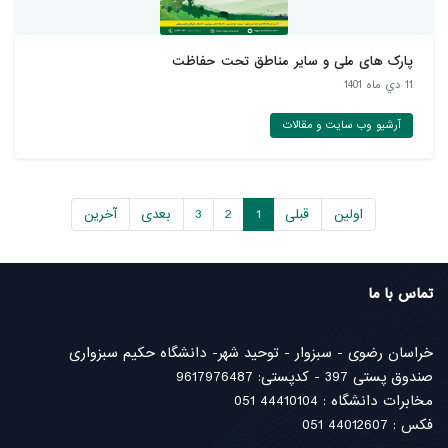
پارک های ملی و سایر مناطق تحت حفاظت
11 دي ماه 1401
آرشیو وب سایت و مقالات
اولین
قبلی
1
2
3
بعدی
آخرین
تماس با ما
خراسان رضوی - سبزوار - توحید شهر- دانشگاه حکیم سبزواری
صندوق پستی 397 - کدپستی: 9617976487
مخابرات دانشگاه : 44410104 051
فکس : 44012607 051