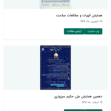
همایش الهیات و مطالعات سلامت
20 شهريور ماه 1404
وب سایت
آرشیو مقالات
دهمین همایش ملی حکیم سبزواری
15 اسفند ماه 1403