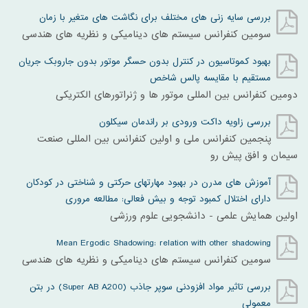
بررسی سایه زنی های مختلف برای نگاشت های متغیر با زمان
سومين کنفرانس سيستم های ديناميکی و نظريه های هندسی
بهبود کموتاسیون در کنترل بدون حسگر موتور بدون جاروبک جریان
مستقیم با مقایسه پالس شاخص
دومین کنفرانس بین المللی موتور ها و ژنراتورهای الکتریکی
بررسی زاویه داکت ورودی بر راندمان سیکلون
پنجمین کنفرانس ملی و اولین کنفرانس بین المللی صنعت
سیمان و افق پیش رو
آموزش های مدرن در بهبود مهارتهای حرکتی و شناختی در کودکان
دارای اختلال کمبود توجه و بیش فعالی: مطالعه مروری
اولین همایش علمی - دانشجویی علوم ورزشی
Mean Ergodic Shadowing: relation with other shadowing
سومين کنفرانس سيستم های ديناميکی و نظريه های هندسی
بررسی تاثیر مواد افزودنی سوپر جاذب (Super AB A200) در بتن
معمولی