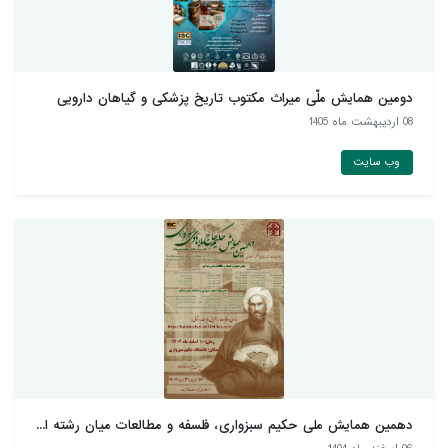
دومین همایش ملّی میراث مکتوب تاریخ پزشکی و گیاهان دارويی
08 ارديبهشت ماه 1405
وب سایت
دهمین همایش ملی حکیم سبزواری، فلسفه و مطالعات میان رشته ا...