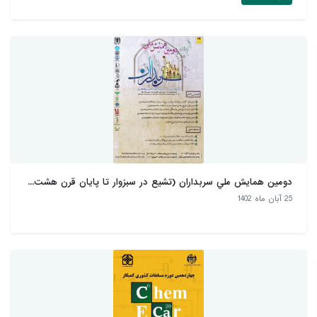
دومين همايش ملي سربداران (تشيع در سبزوار تا پايان قرن هشت...
25 آبان ماه 1402