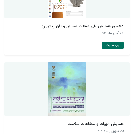
دهمین همايش ملی صنعت سيمان و افق پيش رو
27 آبان ماه 1404
وب سایت
همایش الهیات و مطالعات سلامت
20 شهريور ماه 1404