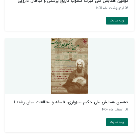
دومین همایش ملّی میراث مکتوب تاریخ پزشکی و گیاهان دارويی
08 ارديبهشت ماه 1405
وب سایت
دهمین همایش ملی حکیم سبزواری، فلسفه و مطالعات میان رشته ا...
06 اسفند ماه 1404
وب سایت