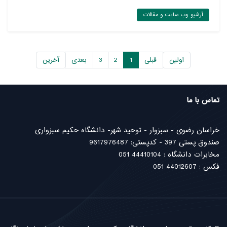
آرشیو وب سایت و مقالات
اولین
قبلی
1
2
3
بعدی
آخرین
تماس با ما
خراسان رضوی - سبزوار - توحید شهر- دانشگاه حکیم سبزواری
صندوق پستی 397 - کدپستی: 9617976487
مخابرات دانشگاه : 44410104 051
فکس : 44012607 051